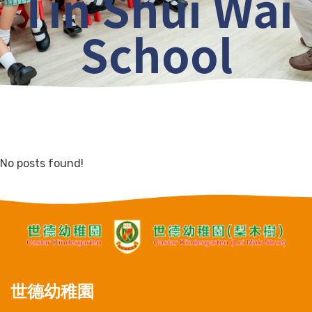
Tin Shui Wai
School
No posts found!
世德幼稚園