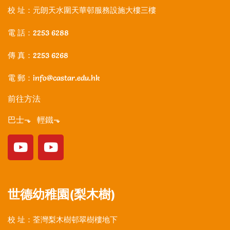
校 址：元朗天水圍天華邨服務設施大樓三樓
電 話：2253 6288
傳 真：2253 6268
電 郵：info@castar.edu.hk
前往方法
巴士⬎ 輕鐵⬎
世德幼稚園(梨木樹)
校 址：荃灣梨木樹邨翠樹樓地下