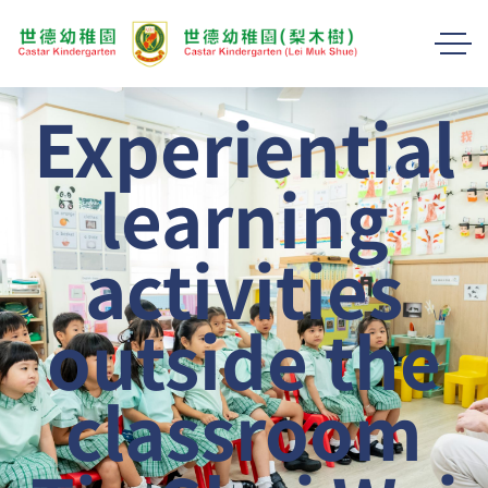
Experiential
learning
activities
outside the
classroom