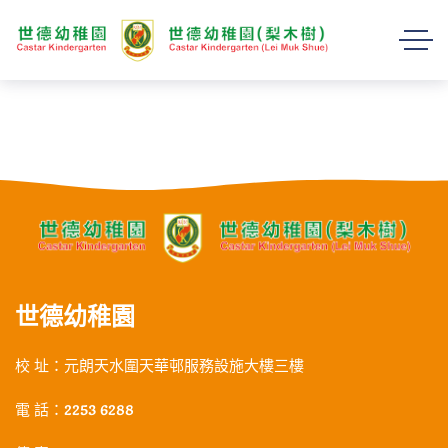
世德幼稚園
校 址：元朗天水圍天華邨服務設施大樓三樓
電 話：2253 6288