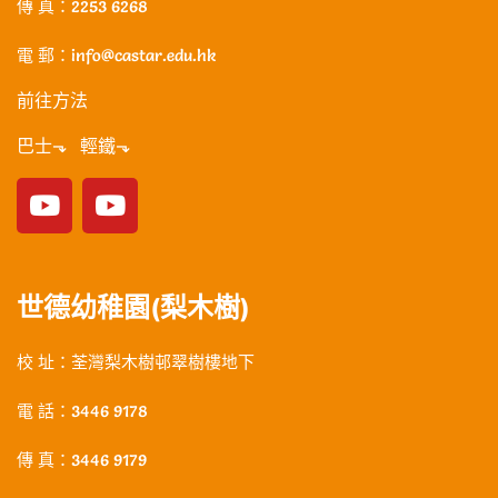
傳 真：2253 6268
電 郵：info@castar.edu.hk
前往方法
巴士⬎ 輕鐵⬎
世德幼稚園(梨木樹)
校 址：荃灣梨木樹邨翠樹樓地下
電 話：3446 9178
傳 真：3446 9179