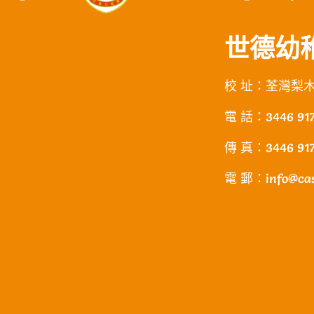
世德幼稚
校 址：荃灣梨
電 話：3446 91
傳 真：3446 91
電 郵：info@cas