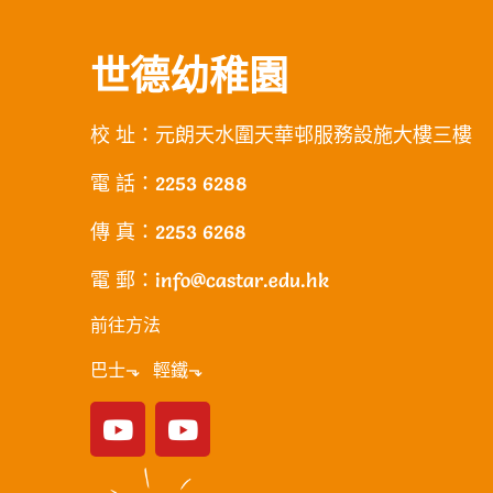
世德幼稚園
校 址：元朗天水圍天華邨服務設施大樓三樓
電 話：2253 6288
傳 真：2253 6268
電 郵：info@castar.edu.hk
前往方法
巴士⬎ 輕鐵⬎