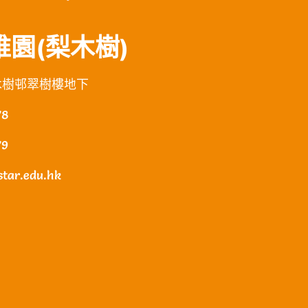
園(梨木樹)
木樹邨翠樹樓地下
78
79
tar.edu.hk