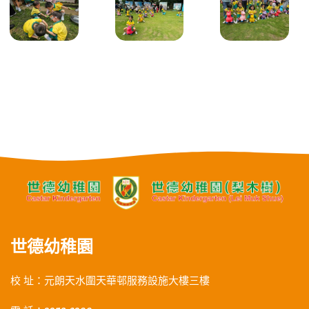
世德幼稚園
校 址：元朗天水圍天華邨服務設施大樓三樓