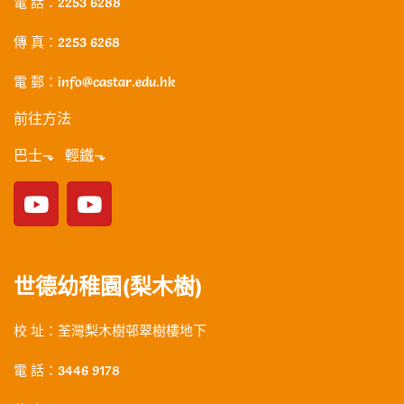
電 話：2253 6288
傳 真：2253 6268
電 郵：info@castar.edu.hk
前往方法
巴士⬎ 輕鐵⬎
世德幼稚園(梨木樹)
校 址：荃灣梨木樹邨翠樹樓地下
電 話：3446 9178