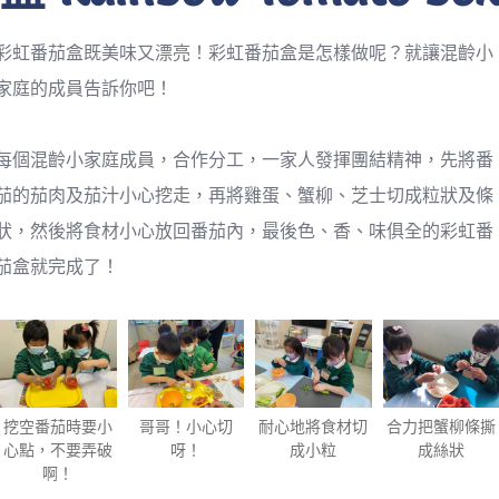
彩虹番茄盒既美味又漂亮！彩虹番茄盒是怎樣做呢？就讓混齡小
家庭的成員告訴你吧！
每個混齡小家庭成員，合作分工，一家人發揮團結精神，先將番
茄的茄肉及茄汁小心挖走，再將雞蛋、蟹柳、芝士切成粒狀及條
狀，然後將食材小心放回番茄內，最後色、香、味俱全的彩虹番
茄盒就完成了！
挖空番茄時要小
哥哥！小心切
耐心地將食材切
合力把蟹柳條撕
心點，不要弄破
呀！
成小粒
成絲狀
啊！