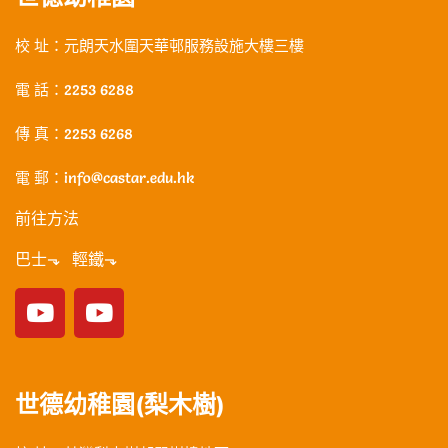
校 址：元朗天水圍天華邨服務設施大樓三樓
電 話：2253 6288
傳 真：2253 6268
電 郵：info@castar.edu.hk
前往方法
巴士⬎ 輕鐵⬎
世德幼稚園(梨木樹)