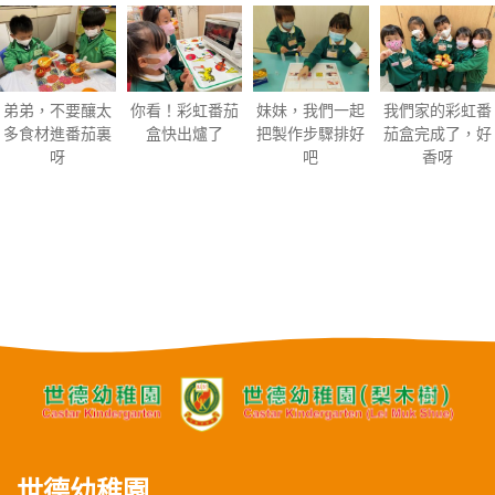
妹妹，我們一起
弟弟，不要釀太
你看！彩虹番茄
我們家的彩虹番
把製作步驟排好
多食材進番茄裏
盒快出爐了
茄盒完成了，好
吧
呀
香呀
世德幼稚園