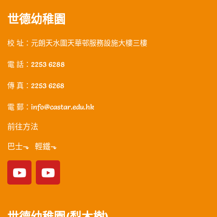
世德幼稚園
校 址：元朗天水圍天華邨服務設施大樓三樓
電 話：2253 6288
傳 真：2253 6268
電 郵：info@castar.edu.hk
前往方法
巴士⬎ 輕鐵⬎
世德幼稚園(梨木樹)