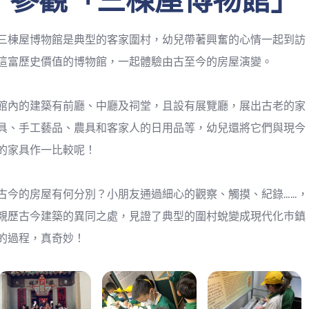
三棟屋博物館是典型的客家圍村，幼兒帶著興奮的心情一起到訪
這富歷史價值的博物館，一起體驗由古至今的房屋演變。
館內的建築有前廳、中廳及祠堂，且設有展覽廳，展出古老的家
具、手工藝品、農具和客家人的日用品等，幼兒還將它們與現今
的家具作一比較呢！
古今的房屋有何分別？小朋友通過細心的觀察、觸摸、紀錄……，
親歷古今建築的異同之處，見證了典型的圍村蛻變成現代化巿鎮
的過程，真奇妙！